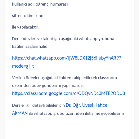
kullanıcı adı: öğrenci numarası
şifre: tc kimlik no
ile yapılacaktır.
Ders ödevleri ve takibi için aşağıdaki whatsapp grubuna
katılım sağlanmalıdır.
https://chat.whatsapp.com/JjW8LDX12j56iiubyYhAR9?
mode=gi_t
Verilen ödevler aşağıdaki linkten takip edilerek classroom
üzerinden ödev gönderimi yapılmalıdır.
https://classroom.google.com/c/ODQyNDc0MTE2ODU3
Dr. Öğr. Üyesi Hatice
Dersle ilgili detaylı bilgiler için
AKMAN
ile whatsapp grubu üzerinden iletişime geçebilirsiniz.